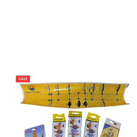
prijs
prijs
was:
is:
€ 54,50.
€ 44,95.
SALE