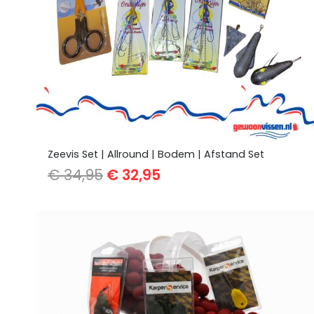
Zeevis Set | Allround | Bodem | Afstand Set
Oorspronkelijke
Huidige
€
34,95
€
32,95
prijs
prijs
was:
is:
€ 34,95.
€ 32,95.