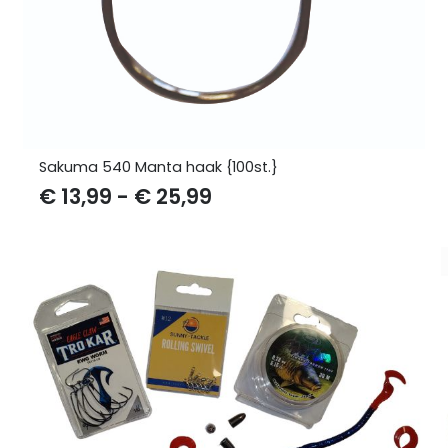
Sakuma 540 Manta haak {100st.}
Prijsklasse:
€
13,99
-
€
25,99
€ 13,99
tot
€ 25,99