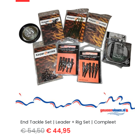
End Tackle Set | Leader + Rig Set | Compleet
Oorspronkelijke
Huidige
€
54,50
€
44,95