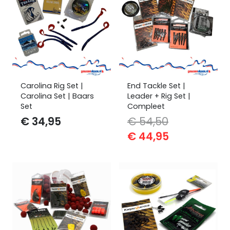
Carolina Rig Set |
End Tackle Set |
Carolina Set | Baars
Leader + Rig Set |
Set
Compleet
€
34,95
€
54,50
Oorspronkelijke
Huidige
€
44,95
prijs
prijs
was:
is:
€ 54,50.
€ 44,95.