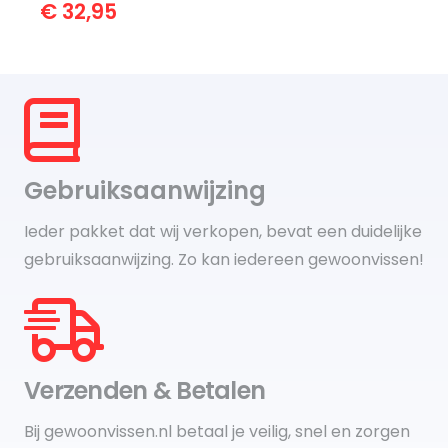
Oorspronkelijke
Huidige
€
32,95
prijs
prijs
was:
is:
€ 34,95.
€ 32,95.
Gebruiksaanwijzing
Ieder pakket dat wij verkopen, bevat een duidelijke
gebruiksaanwijzing. Zo kan iedereen gewoonvissen!
Verzenden & Betalen
Bij gewoonvissen.nl betaal je veilig, snel en zorgen