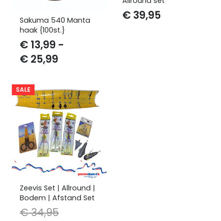
Allround set
€
39,95
Sakuma 540 Manta
haak {100st.}
€
13,99
-
Prijsklasse:
€
25,99
€ 13,99
tot
SALE
€ 25,99
Zeevis Set | Allround |
Bodem | Afstand Set
€
34,95