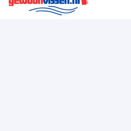
Droogmakerij 48C
1851 LX
Kvk nummer: 84506660
Btw nummer: Nl863237526B01
info@gewoonvissen.nl
Tel: 085 301 9131