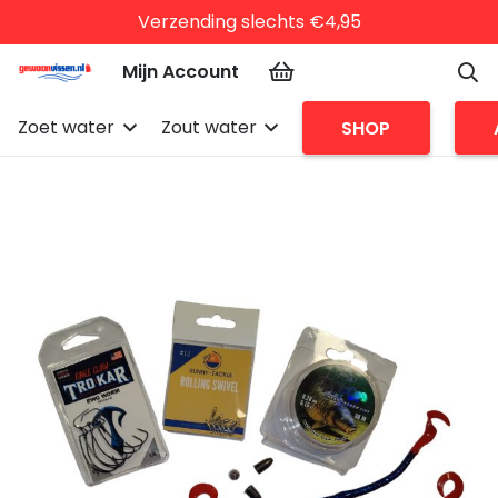
Verzending slechts €4,95
Mijn Account
Zoet water
Zout water
SHOP